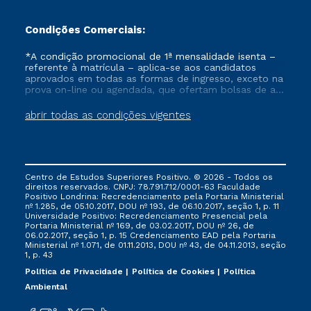
Condições Comerciais:
*A condição promocional de 1ª mensalidade isenta –
referente à matrícula – aplica-se aos candidatos
aprovados em todas as formas de ingresso, exceto na
prova on-line ou agendada, que ofertam bolsas de até
50% de desconto, ambos ingressantes no semestre
vigente, que ainda não tenham efetivado e/ou não
abrir todas as condições vigentes
tenham cancelado ou trancado sua matrícula em uma
das Instituições da Cruzeiro do Sul Educacional, no
período de um ano. Tais condições não se aplicam
aos cursos de Medicina, e também para matriculados
via FIES, Prouni e outros programas governamentais, e
Centro de Estudos Superiores Positivo. © 2026 - Todos os
não se acumula com nenhuma outra campanha
direitos reservados. CNPJ: 78.791.712/0001-63 Faculdade
ofertada pela Instituição.
Positivo Londrina: Recredenciamento pela Portaria Ministerial
nº 1.285, de 05.10.2017, DOU nº 193, de 06.10.2017, seção 1, p. 11
Universidade Positivo: Recredenciamento Presencial ​pela
Portaria Ministerial nº 169, de 03.02.2017, DOU nº 26, de
06.02.2017, seção 1, p. 15 Credenciamento EAD pela Portaria
Ministerial nº 1.071, de 01.11.2013, DOU nº 43, de 04.11.2013, seção
1, p. 43
Política de Privacidade
Política de Cookies
Política
Ambiental