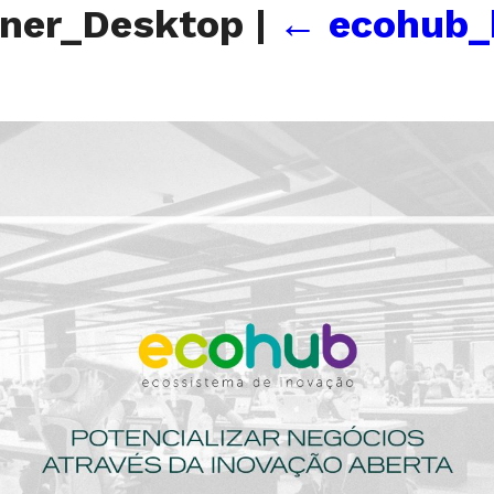
ner_Desktop
|
←
ecohub_