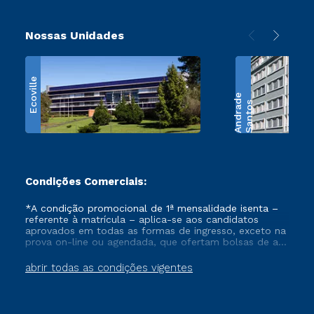
Nossas Unidades
Ecoville
e
S
a
n
t
o
s
A
n
d
r
a
d
Condições Comerciais:
*A condição promocional de 1ª mensalidade isenta –
referente à matrícula – aplica-se aos candidatos
aprovados em todas as formas de ingresso, exceto na
prova on-line ou agendada, que ofertam bolsas de até
50% de desconto, ambos ingressantes no semestre
vigente, que ainda não tenham efetivado e/ou não
abrir todas as condições vigentes
tenham cancelado ou trancado sua matrícula em uma
das Instituições da Cruzeiro do Sul Educacional, no
período de um ano. Tais condições não se aplicam
aos cursos de Medicina, e também para matriculados