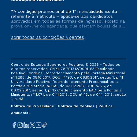
*A condição promocional de 1ª mensalidade isenta –
referente à matrícula – aplica-se aos candidatos
aprovados em todas as formas de ingresso, exceto na
prova on-line ou agendada, que ofertam bolsas de até
50% de desconto, ambos ingressantes no semestre
vigente, que ainda não tenham efetivado e/ou não
abrir todas as condições vigentes
tenham cancelado ou trancado sua matrícula em uma
das Instituições da Cruzeiro do Sul Educacional, no
período de um ano. Tais condições não se aplicam
aos cursos de Medicina, e também para matriculados
via FIES, Prouni e outros programas governamentais, e
Centro de Estudos Superiores Positivo. © 2026 - Todos os
não se acumula com nenhuma outra campanha
direitos reservados. CNPJ: 78.791.712/0001-63 Faculdade
ofertada pela Instituição.
Positivo Londrina: Recredenciamento pela Portaria Ministerial
nº 1.285, de 05.10.2017, DOU nº 193, de 06.10.2017, seção 1, p. 11
Universidade Positivo: Recredenciamento Presencial ​pela
Portaria Ministerial nº 169, de 03.02.2017, DOU nº 26, de
06.02.2017, seção 1, p. 15 Credenciamento EAD pela Portaria
Ministerial nº 1.071, de 01.11.2013, DOU nº 43, de 04.11.2013, seção
1, p. 43
Política de Privacidade
Política de Cookies
Política
Ambiental