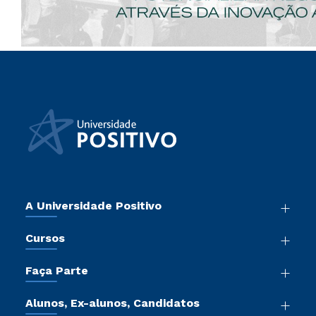
A Universidade Positivo
Nossa História
Cursos
Sala de Imprensa
Graduação
Atos Normativos
Faça Parte
Pós-Graduação
Trabalhe Conosco
Vestibular Mérito
Cursos de Medicina
Sou Colaborador
Alunos, Ex-alunos, Candidatos
Vestibular Redação
Cursos Livres