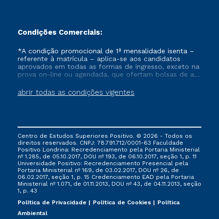
Condições Comerciais:
*A condição promocional de 1ª mensalidade isenta –
referente à matrícula – aplica-se aos candidatos
aprovados em todas as formas de ingresso, exceto na
prova on-line ou agendada, que ofertam bolsas de até
50% de desconto, ambos ingressantes no semestre
vigente, que ainda não tenham efetivado e/ou não
abrir todas as condições vigentes
tenham cancelado ou trancado sua matrícula em uma
das Instituições da Cruzeiro do Sul Educacional, no
período de um ano. Tais condições não se aplicam
aos cursos de Medicina, e também para matriculados
via FIES, Prouni e outros programas governamentais, e
Centro de Estudos Superiores Positivo. © 2026 - Todos os
não se acumula com nenhuma outra campanha
direitos reservados. CNPJ: 78.791.712/0001-63 Faculdade
ofertada pela Instituição.
Positivo Londrina: Recredenciamento pela Portaria Ministerial
nº 1.285, de 05.10.2017, DOU nº 193, de 06.10.2017, seção 1, p. 11
Universidade Positivo: Recredenciamento Presencial ​pela
Portaria Ministerial nº 169, de 03.02.2017, DOU nº 26, de
06.02.2017, seção 1, p. 15 Credenciamento EAD pela Portaria
Ministerial nº 1.071, de 01.11.2013, DOU nº 43, de 04.11.2013, seção
1, p. 43
Política de Privacidade
Política de Cookies
Política
Ambiental