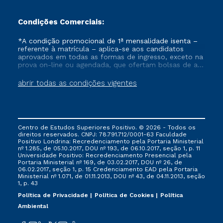
Condições Comerciais:
*A condição promocional de 1ª mensalidade isenta –
referente à matrícula – aplica-se aos candidatos
aprovados em todas as formas de ingresso, exceto na
prova on-line ou agendada, que ofertam bolsas de até
50% de desconto, ambos ingressantes no semestre
vigente, que ainda não tenham efetivado e/ou não
abrir todas as condições vigentes
tenham cancelado ou trancado sua matrícula em uma
das Instituições da Cruzeiro do Sul Educacional, no
período de um ano. Tais condições não se aplicam
aos cursos de Medicina, e também para matriculados
via FIES, Prouni e outros programas governamentais, e
Centro de Estudos Superiores Positivo. © 2026 - Todos os
não se acumula com nenhuma outra campanha
direitos reservados. CNPJ: 78.791.712/0001-63 Faculdade
ofertada pela Instituição.
Positivo Londrina: Recredenciamento pela Portaria Ministerial
nº 1.285, de 05.10.2017, DOU nº 193, de 06.10.2017, seção 1, p. 11
Universidade Positivo: Recredenciamento Presencial ​pela
Portaria Ministerial nº 169, de 03.02.2017, DOU nº 26, de
06.02.2017, seção 1, p. 15 Credenciamento EAD pela Portaria
Ministerial nº 1.071, de 01.11.2013, DOU nº 43, de 04.11.2013, seção
1, p. 43
Política de Privacidade
Política de Cookies
Política
Ambiental