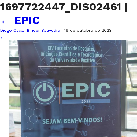
1697722447_DIS02461
|
←
EPIC
Diogo Oscar Binder Saavedra
|
19 de outubro de 2023
←