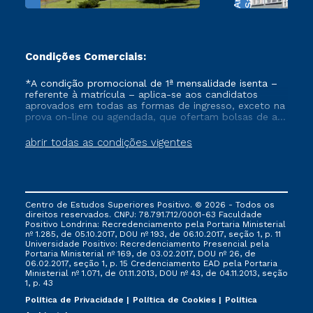
Condições Comerciais:
*A condição promocional de 1ª mensalidade isenta –
referente à matrícula – aplica-se aos candidatos
aprovados em todas as formas de ingresso, exceto na
prova on-line ou agendada, que ofertam bolsas de até
50% de desconto, ambos ingressantes no semestre
vigente, que ainda não tenham efetivado e/ou não
abrir todas as condições vigentes
tenham cancelado ou trancado sua matrícula em uma
das Instituições da Cruzeiro do Sul Educacional, no
período de um ano. Tais condições não se aplicam
aos cursos de Medicina, e também para matriculados
via FIES, Prouni e outros programas governamentais, e
Centro de Estudos Superiores Positivo. © 2026 - Todos os
não se acumula com nenhuma outra campanha
direitos reservados. CNPJ: 78.791.712/0001-63 Faculdade
ofertada pela Instituição.
Positivo Londrina: Recredenciamento pela Portaria Ministerial
nº 1.285, de 05.10.2017, DOU nº 193, de 06.10.2017, seção 1, p. 11
Universidade Positivo: Recredenciamento Presencial ​pela
Portaria Ministerial nº 169, de 03.02.2017, DOU nº 26, de
06.02.2017, seção 1, p. 15 Credenciamento EAD pela Portaria
Ministerial nº 1.071, de 01.11.2013, DOU nº 43, de 04.11.2013, seção
1, p. 43
Política de Privacidade
Política de Cookies
Política