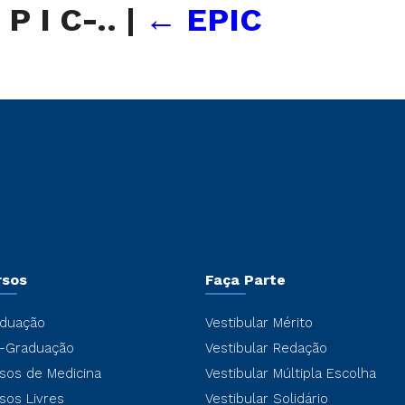
P I C-..
|
←
EPIC
rsos
Faça Parte
duação
Vestibular Mérito
-Graduação
Vestibular Redação
sos de Medicina
Vestibular Múltipla Escolha
sos Livres
Vestibular Solidário