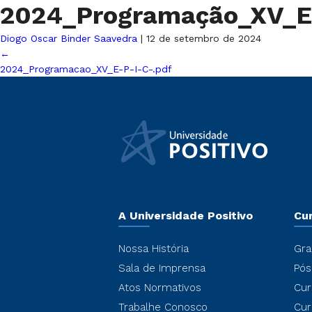
2024_Programação_XV_E 
Diogo Oscar Binder Saavedra
|
12 de setembro de 2024
←
2024_Programacao_XV_E-P-I-C-.pdf
A Universidade Positivo
Cu
Nossa História
Gra
Sala de Imprensa
Pós
Atos Normativos
Cur
Trabalhe Conosco
Cur