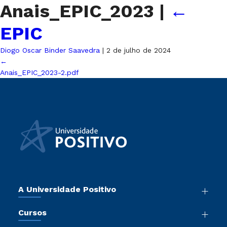
Anais_EPIC_2023
|
←
EPIC
Diogo Oscar Binder Saavedra
|
2 de julho de 2024
←
Anais_EPIC_2023-2.pdf
A Universidade Positivo
Nossa História
Cursos
Sala de Imprensa
Graduação