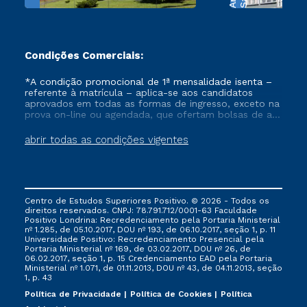
Condições Comerciais:
*A condição promocional de 1ª mensalidade isenta –
referente à matrícula – aplica-se aos candidatos
aprovados em todas as formas de ingresso, exceto na
prova on-line ou agendada, que ofertam bolsas de até
50% de desconto, ambos ingressantes no semestre
vigente, que ainda não tenham efetivado e/ou não
abrir todas as condições vigentes
tenham cancelado ou trancado sua matrícula em uma
das Instituições da Cruzeiro do Sul Educacional, no
período de um ano. Tais condições não se aplicam
aos cursos de Medicina, e também para matriculados
via FIES, Prouni e outros programas governamentais, e
Centro de Estudos Superiores Positivo. © 2026 - Todos os
não se acumula com nenhuma outra campanha
direitos reservados. CNPJ: 78.791.712/0001-63 Faculdade
ofertada pela Instituição.
Positivo Londrina: Recredenciamento pela Portaria Ministerial
nº 1.285, de 05.10.2017, DOU nº 193, de 06.10.2017, seção 1, p. 11
Universidade Positivo: Recredenciamento Presencial ​pela
Portaria Ministerial nº 169, de 03.02.2017, DOU nº 26, de
06.02.2017, seção 1, p. 15 Credenciamento EAD pela Portaria
Ministerial nº 1.071, de 01.11.2013, DOU nº 43, de 04.11.2013, seção
1, p. 43
Política de Privacidade
Política de Cookies
Política