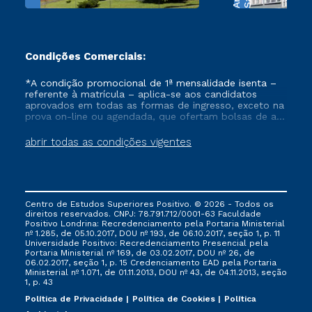
Condições Comerciais:
*A condição promocional de 1ª mensalidade isenta –
referente à matrícula – aplica-se aos candidatos
aprovados em todas as formas de ingresso, exceto na
prova on-line ou agendada, que ofertam bolsas de até
50% de desconto, ambos ingressantes no semestre
vigente, que ainda não tenham efetivado e/ou não
abrir todas as condições vigentes
tenham cancelado ou trancado sua matrícula em uma
das Instituições da Cruzeiro do Sul Educacional, no
período de um ano. Tais condições não se aplicam
aos cursos de Medicina, e também para matriculados
via FIES, Prouni e outros programas governamentais, e
Centro de Estudos Superiores Positivo. © 2026 - Todos os
não se acumula com nenhuma outra campanha
direitos reservados. CNPJ: 78.791.712/0001-63 Faculdade
ofertada pela Instituição.
Positivo Londrina: Recredenciamento pela Portaria Ministerial
nº 1.285, de 05.10.2017, DOU nº 193, de 06.10.2017, seção 1, p. 11
Universidade Positivo: Recredenciamento Presencial ​pela
Portaria Ministerial nº 169, de 03.02.2017, DOU nº 26, de
06.02.2017, seção 1, p. 15 Credenciamento EAD pela Portaria
Ministerial nº 1.071, de 01.11.2013, DOU nº 43, de 04.11.2013, seção
1, p. 43
Política de Privacidade
Política de Cookies
Política