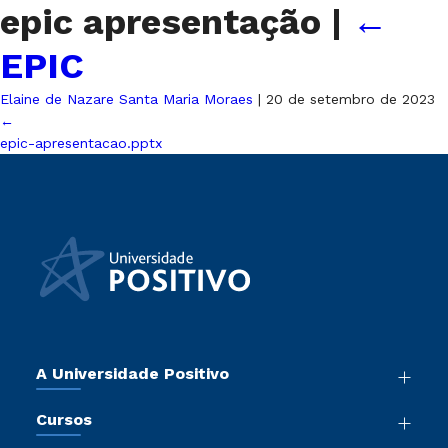
epic apresentação
|
←
EPIC
Elaine de Nazare Santa Maria Moraes
|
20 de setembro de 2023
←
epic-apresentacao.pptx
A Universidade Positivo
Nossa História
Cursos
Sala de Imprensa
Graduação