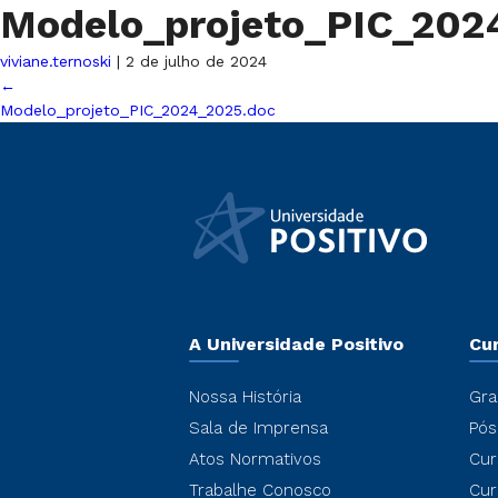
Modelo_projeto_PIC_20
viviane.ternoski
|
2 de julho de 2024
←
Modelo_projeto_PIC_2024_2025.doc
A Universidade Positivo
Cu
Nossa História
Gra
Sala de Imprensa
Pós
Atos Normativos
Cur
Trabalhe Conosco
Cur