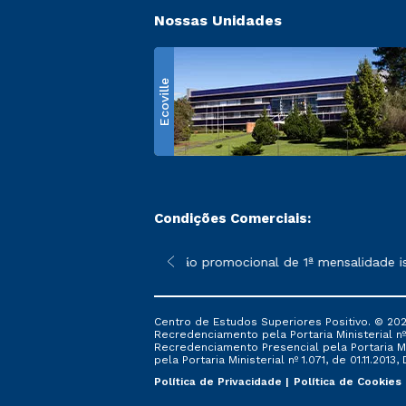
Nossas Unidades
Ecoville
Condições Comerciais:
 poderão sofrer alterações nos períodos de rematrícula conform
*A condição promocional de 1ª mensalidade isen
Centro de Estudos Superiores Positivo. © 202
Recredenciamento pela Portaria Ministerial nº 1
Recredenciamento Presencial ​pela Portaria Mi
pela Portaria Ministerial nº 1.071, de 01.11.2013,
Política de Privacidade
Política de Cookies