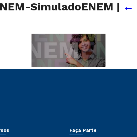
-ENEM-SimuladoENEM
|
←
rsos
Faça Parte