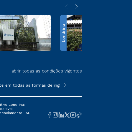
Londrina
abrir todas as condições vigentes
s em todas as formas de ingresso, exceto na prova on-line ou a
**Semipresencial é um formato do E
tivo Londrina:
ositivo:
Credenciamento EAD