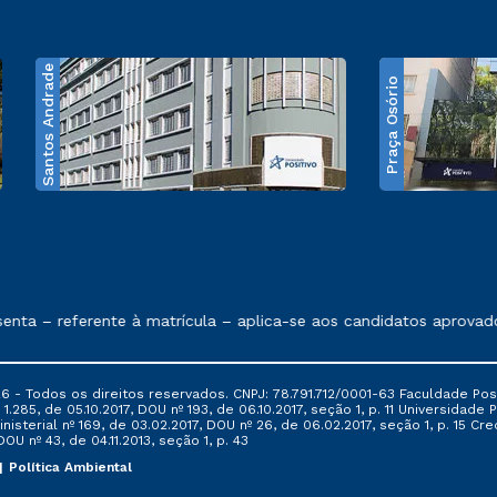
Santos Andrade
Praça Osório
e exposto no contrato de prestação de serviços
ta – referente à matrícula – aplica-se aos candidatos aprovado
6 - Todos os direitos reservados. CNPJ: 78.791.712/0001-63 Faculdade Posi
.285, de 05.10.2017, DOU nº 193, de 06.10.2017, seção 1, p. 11 Universidade P
nisterial nº 169, de 03.02.2017, DOU nº 26, de 06.02.2017, seção 1, p. 15 
 DOU nº 43, de 04.11.2013, seção 1, p. 43
Política Ambiental