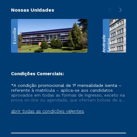
Nossas Unidades
Ecoville
e
S
a
n
t
o
s
A
n
d
r
a
d
Condições Comerciais:
*A condição promocional de 1ª mensalidade isenta –
referente à matrícula – aplica-se aos candidatos
aprovados em todas as formas de ingresso, exceto na
prova on-line ou agendada, que ofertam bolsas de até
50% de desconto, ambos ingressantes no semestre
vigente, que ainda não tenham efetivado e/ou não
abrir todas as condições vigentes
tenham cancelado ou trancado sua matrícula em uma
das Instituições da Cruzeiro do Sul Educacional, no
período de um ano. Tais condições não se aplicam
aos cursos de Medicina, e também para matriculados
via FIES, Prouni e outros programas governamentais, e