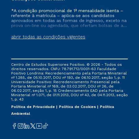
*A condição promocional de 1ª mensalidade isenta –
referente à matrícula – aplica-se aos candidatos
aprovados em todas as formas de ingresso, exceto na
prova on-line ou agendada, que ofertam bolsas de até
50% de desconto, ambos ingressantes no semestre
vigente, que ainda não tenham efetivado e/ou não
abrir todas as condições vigentes
tenham cancelado ou trancado sua matrícula em uma
das Instituições da Cruzeiro do Sul Educacional, no
período de um ano. Tais condições não se aplicam
aos cursos de Medicina, e também para matriculados
via FIES, Prouni e outros programas governamentais, e
Centro de Estudos Superiores Positivo. © 2026 - Todos os
não se acumula com nenhuma outra campanha
direitos reservados. CNPJ: 78.791.712/0001-63 Faculdade
ofertada pela Instituição.
Positivo Londrina: Recredenciamento pela Portaria Ministerial
nº 1.285, de 05.10.2017, DOU nº 193, de 06.10.2017, seção 1, p. 11
Universidade Positivo: Recredenciamento Presencial ​pela
Portaria Ministerial nº 169, de 03.02.2017, DOU nº 26, de
06.02.2017, seção 1, p. 15 Credenciamento EAD pela Portaria
Ministerial nº 1.071, de 01.11.2013, DOU nº 43, de 04.11.2013, seção
1, p. 43
Política de Privacidade
Política de Cookies
Política
Ambiental