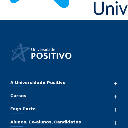
A Universidade Positivo
Nossa História
Cursos
Sala de Imprensa
Graduação
Atos Normativos
Faça Parte
Pós-Graduação
Trabalhe Conosco
Vestibular Mérito
Cursos de Medicina
Sou Colaborador
Alunos, Ex-alunos, Candidatos
Vestibular Redação
Cursos Livres