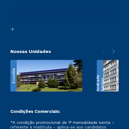
Sou Ex-Aluno
Proteção de dados
Ingresso via Enem
Canais de Atendimento
Segunda Graduação
Acessibilidade
Transferência
Biblioteca
Retorne ao Curso
Nossas Unidades
Ecoville
e
S
a
n
t
o
s
A
n
d
r
a
d
Condições Comerciais:
*A condição promocional de 1ª mensalidade isenta –
referente à matrícula – aplica-se aos candidatos