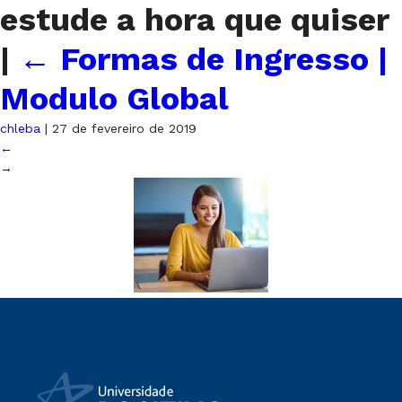
estude a hora que quiser
|
←
Formas de Ingresso |
Modulo Global
chleba
|
27 de fevereiro de 2019
←
→