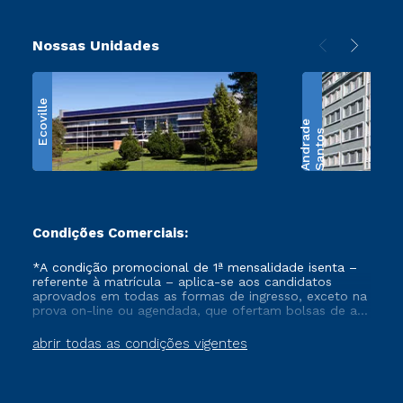
Nossas Unidades
Ecoville
e
S
a
n
t
o
s
A
n
d
r
a
d
Condições Comerciais:
*A condição promocional de 1ª mensalidade isenta –
referente à matrícula – aplica-se aos candidatos
aprovados em todas as formas de ingresso, exceto na
prova on-line ou agendada, que ofertam bolsas de até
50% de desconto, ambos ingressantes no semestre
vigente, que ainda não tenham efetivado e/ou não
abrir todas as condições vigentes
tenham cancelado ou trancado sua matrícula em uma
das Instituições da Cruzeiro do Sul Educacional, no
período de um ano. Tais condições não se aplicam
aos cursos de Medicina, e também para matriculados