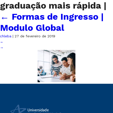
graduação mais rápida
|
←
Formas de Ingresso |
Modulo Global
chleba
|
27 de fevereiro de 2019
←
→