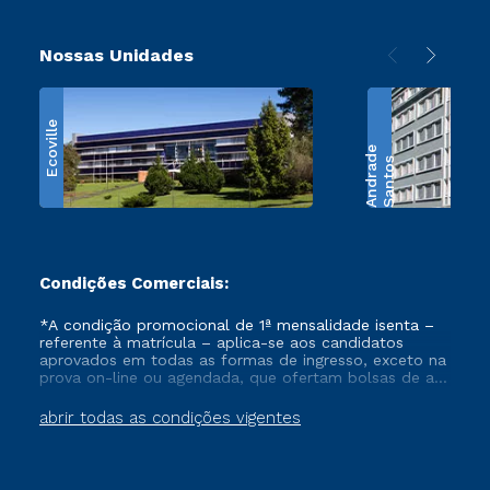
Nossas Unidades
Ecoville
e
S
a
n
t
o
s
A
n
d
r
a
d
Condições Comerciais:
*A condição promocional de 1ª mensalidade isenta –
referente à matrícula – aplica-se aos candidatos
aprovados em todas as formas de ingresso, exceto na
prova on-line ou agendada, que ofertam bolsas de até
50% de desconto, ambos ingressantes no semestre
vigente, que ainda não tenham efetivado e/ou não
abrir todas as condições vigentes
tenham cancelado ou trancado sua matrícula em uma
das Instituições da Cruzeiro do Sul Educacional, no
período de um ano. Tais condições não se aplicam
aos cursos de Medicina, e também para matriculados