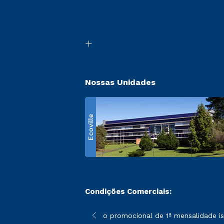
Nossas Unidades
Ecoville
Condições Comerciais:
 poderão sofrer alterações nos períodos de rematrícula conform
*A condição promocional de 1ª mensalidade isen