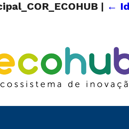
ncipal_COR_ECOHUB
|
←
I