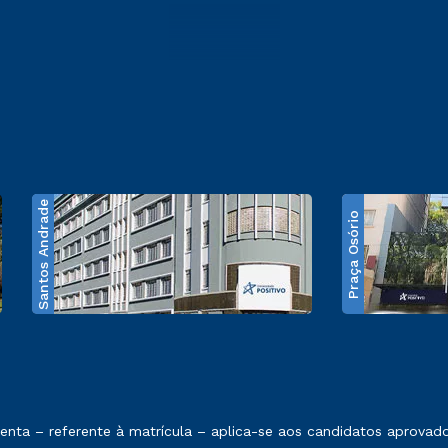
Santos Andrade
Praça Osório
e exposto no contrato de prestação de serviços
ta – referente à matrícula – aplica-se aos candidatos aprovados