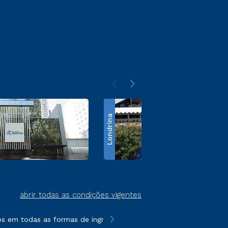
Londrina
abrir todas as condições vigentes
 em todas as formas de ingresso, exceto na prova on-line ou ag
**Semipresencial é um formato do E