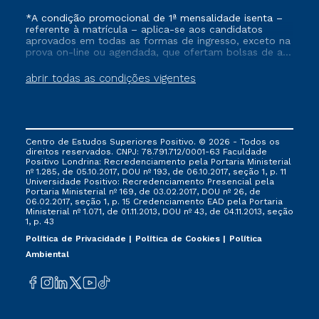
*A condição promocional de 1ª mensalidade isenta –
referente à matrícula – aplica-se aos candidatos
aprovados em todas as formas de ingresso, exceto na
prova on-line ou agendada, que ofertam bolsas de até
50% de desconto, ambos ingressantes no semestre
vigente, que ainda não tenham efetivado e/ou não
abrir todas as condições vigentes
tenham cancelado ou trancado sua matrícula em uma
das Instituições da Cruzeiro do Sul Educacional, no
período de um ano. Tais condições não se aplicam
aos cursos de Medicina, e também para matriculados
via FIES, Prouni e outros programas governamentais, e
Centro de Estudos Superiores Positivo. © 2026 - Todos os
não se acumula com nenhuma outra campanha
direitos reservados. CNPJ: 78.791.712/0001-63 Faculdade
ofertada pela Instituição.
Positivo Londrina: Recredenciamento pela Portaria Ministerial
nº 1.285, de 05.10.2017, DOU nº 193, de 06.10.2017, seção 1, p. 11
Universidade Positivo: Recredenciamento Presencial ​pela
Portaria Ministerial nº 169, de 03.02.2017, DOU nº 26, de
06.02.2017, seção 1, p. 15 Credenciamento EAD pela Portaria
Ministerial nº 1.071, de 01.11.2013, DOU nº 43, de 04.11.2013, seção
1, p. 43
Política de Privacidade
Política de Cookies
Política
Ambiental