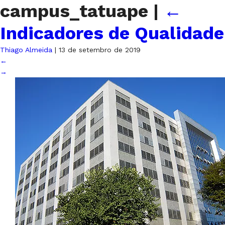
campus_tatuape
|
←
Indicadores de Qualidade
Thiago Almeida
|
13 de setembro de 2019
←
→