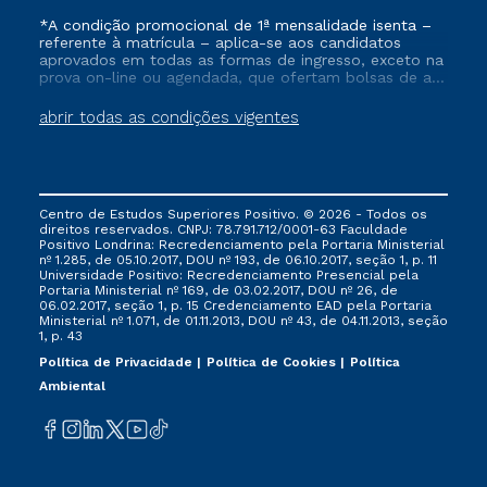
*A condição promocional de 1ª mensalidade isenta –
referente à matrícula – aplica-se aos candidatos
aprovados em todas as formas de ingresso, exceto na
prova on-line ou agendada, que ofertam bolsas de até
50% de desconto, ambos ingressantes no semestre
vigente, que ainda não tenham efetivado e/ou não
abrir todas as condições vigentes
tenham cancelado ou trancado sua matrícula em uma
das Instituições da Cruzeiro do Sul Educacional, no
período de um ano. Tais condições não se aplicam
aos cursos de Medicina, e também para matriculados
via FIES, Prouni e outros programas governamentais, e
Centro de Estudos Superiores Positivo. © 2026 - Todos os
não se acumula com nenhuma outra campanha
direitos reservados. CNPJ: 78.791.712/0001-63 Faculdade
ofertada pela Instituição.
Positivo Londrina: Recredenciamento pela Portaria Ministerial
nº 1.285, de 05.10.2017, DOU nº 193, de 06.10.2017, seção 1, p. 11
Universidade Positivo: Recredenciamento Presencial ​pela
Portaria Ministerial nº 169, de 03.02.2017, DOU nº 26, de
06.02.2017, seção 1, p. 15 Credenciamento EAD pela Portaria
Ministerial nº 1.071, de 01.11.2013, DOU nº 43, de 04.11.2013, seção
1, p. 43
Política de Privacidade
Política de Cookies
Política
Ambiental