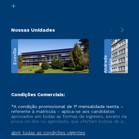
Biblioteca
Retorne ao Curso
Nossas Unidades
Ecoville
e
S
a
n
t
o
s
A
n
d
r
a
d
Condições Comerciais:
*A condição promocional de 1ª mensalidade isenta –
referente à matrícula – aplica-se aos candidatos
aprovados em todas as formas de ingresso, exceto na
prova on-line ou agendada, que ofertam bolsas de até
50% de desconto, ambos ingressantes no semestre
vigente, que ainda não tenham efetivado e/ou não
abrir todas as condições vigentes
tenham cancelado ou trancado sua matrícula em uma