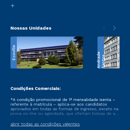
Biblioteca
Retorne ao Curso
Nossas Unidades
Ecoville
e
S
a
n
t
o
s
A
n
d
r
a
d
Condições Comerciais:
*A condição promocional de 1ª mensalidade isenta –
referente à matrícula – aplica-se aos candidatos
aprovados em todas as formas de ingresso, exceto na
prova on-line ou agendada, que ofertam bolsas de até
50% de desconto, ambos ingressantes no semestre
vigente, que ainda não tenham efetivado e/ou não
abrir todas as condições vigentes
tenham cancelado ou trancado sua matrícula em uma