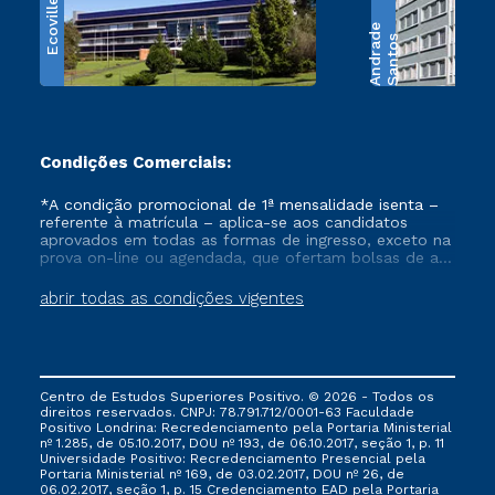
Ecoville
e
S
a
n
t
o
s
A
n
d
r
a
d
Condições Comerciais:
*A condição promocional de 1ª mensalidade isenta –
referente à matrícula – aplica-se aos candidatos
aprovados em todas as formas de ingresso, exceto na
prova on-line ou agendada, que ofertam bolsas de até
50% de desconto, ambos ingressantes no semestre
vigente, que ainda não tenham efetivado e/ou não
abrir todas as condições vigentes
tenham cancelado ou trancado sua matrícula em uma
das Instituições da Cruzeiro do Sul Educacional, no
período de um ano. Tais condições não se aplicam
aos cursos de Medicina, e também para matriculados
via FIES, Prouni e outros programas governamentais, e
Centro de Estudos Superiores Positivo. © 2026 - Todos os
não se acumula com nenhuma outra campanha
direitos reservados. CNPJ: 78.791.712/0001-63 Faculdade
ofertada pela Instituição.
Positivo Londrina: Recredenciamento pela Portaria Ministerial
nº 1.285, de 05.10.2017, DOU nº 193, de 06.10.2017, seção 1, p. 11
Universidade Positivo: Recredenciamento Presencial ​pela
Portaria Ministerial nº 169, de 03.02.2017, DOU nº 26, de
06.02.2017, seção 1, p. 15 Credenciamento EAD pela Portaria