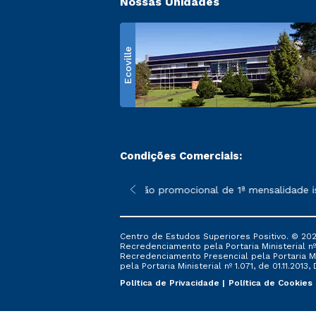
Nossas Unidades
Ecoville
Condições Comerciais:
 poderão sofrer alterações nos períodos de rematrícula conform
*A condição promocional de 1ª mensalidade isen
Centro de Estudos Superiores Positivo. © 202
Recredenciamento pela Portaria Ministerial nº 1
Recredenciamento Presencial ​pela Portaria Mi
pela Portaria Ministerial nº 1.071, de 01.11.2013,
Política de Privacidade
Política de Cookies