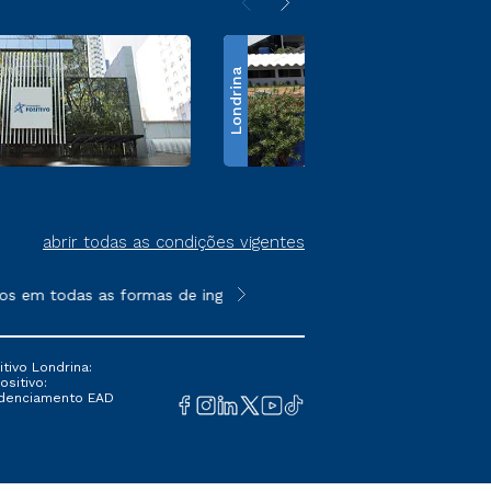
Londrina
abrir todas as condições vigentes
 em todas as formas de ingresso, exceto na prova on-line ou ag
**Semipresencial é um formato do E
tivo Londrina:
ositivo:
Credenciamento EAD