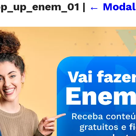
op_up_enem_01
|
←
Modal