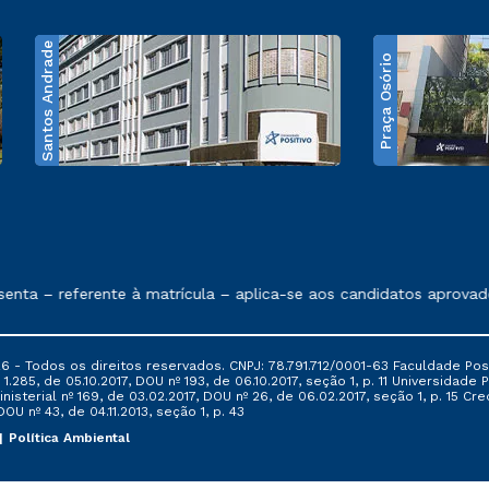
Santos Andrade
Praça Osório
e exposto no contrato de prestação de serviços
ta – referente à matrícula – aplica-se aos candidatos aprovados
6 - Todos os direitos reservados. CNPJ: 78.791.712/0001-63 Faculdade Posi
.285, de 05.10.2017, DOU nº 193, de 06.10.2017, seção 1, p. 11 Universidade P
nisterial nº 169, de 03.02.2017, DOU nº 26, de 06.02.2017, seção 1, p. 15 
 DOU nº 43, de 04.11.2013, seção 1, p. 43
Política Ambiental