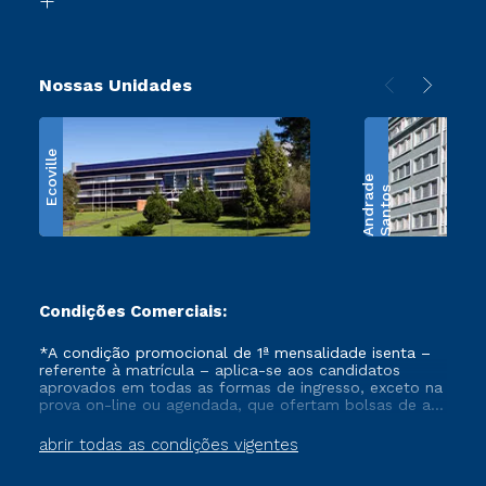
Nossas Unidades
Ecoville
e
S
a
n
t
o
s
A
n
d
r
a
d
Condições Comerciais:
*A condição promocional de 1ª mensalidade isenta –
referente à matrícula – aplica-se aos candidatos
aprovados em todas as formas de ingresso, exceto na
prova on-line ou agendada, que ofertam bolsas de até
50% de desconto, ambos ingressantes no semestre
vigente, que ainda não tenham efetivado e/ou não
abrir todas as condições vigentes
tenham cancelado ou trancado sua matrícula em uma
das Instituições da Cruzeiro do Sul Educacional, no