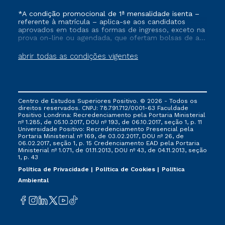
*A condição promocional de 1ª mensalidade isenta –
referente à matrícula – aplica-se aos candidatos
aprovados em todas as formas de ingresso, exceto na
prova on-line ou agendada, que ofertam bolsas de até
50% de desconto, ambos ingressantes no semestre
vigente, que ainda não tenham efetivado e/ou não
abrir todas as condições vigentes
tenham cancelado ou trancado sua matrícula em uma
das Instituições da Cruzeiro do Sul Educacional, no
período de um ano. Tais condições não se aplicam
aos cursos de Medicina, e também para matriculados
via FIES, Prouni e outros programas governamentais, e
Centro de Estudos Superiores Positivo. © 2026 - Todos os
não se acumula com nenhuma outra campanha
direitos reservados. CNPJ: 78.791.712/0001-63 Faculdade
ofertada pela Instituição.
Positivo Londrina: Recredenciamento pela Portaria Ministerial
nº 1.285, de 05.10.2017, DOU nº 193, de 06.10.2017, seção 1, p. 11
Universidade Positivo: Recredenciamento Presencial ​pela
Portaria Ministerial nº 169, de 03.02.2017, DOU nº 26, de
06.02.2017, seção 1, p. 15 Credenciamento EAD pela Portaria
Ministerial nº 1.071, de 01.11.2013, DOU nº 43, de 04.11.2013, seção
1, p. 43
Política de Privacidade
Política de Cookies
Política
Ambiental