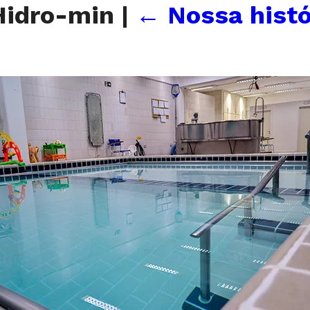
-Hidro-min
|
←
Nossa histó