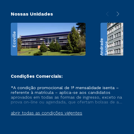
Nossas Unidades
Ecoville
e
S
a
n
t
o
s
A
n
d
r
a
d
Condições Comerciais:
*A condição promocional de 1ª mensalidade isenta –
referente à matrícula – aplica-se aos candidatos
aprovados em todas as formas de ingresso, exceto na
prova on-line ou agendada, que ofertam bolsas de até
50% de desconto, ambos ingressantes no semestre
vigente, que ainda não tenham efetivado e/ou não
abrir todas as condições vigentes
tenham cancelado ou trancado sua matrícula em uma
das Instituições da Cruzeiro do Sul Educacional, no
período de um ano. Tais condições não se aplicam
aos cursos de Medicina, e também para matriculados