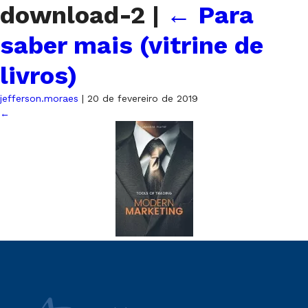
download-2
|
←
Para
saber mais (vitrine de
livros)
jefferson.moraes
|
20 de fevereiro de 2019
←