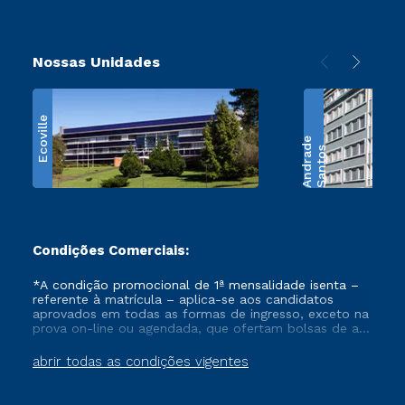
Nossas Unidades
Ecoville
e
S
a
n
t
o
s
A
n
d
r
a
d
Condições Comerciais:
*A condição promocional de 1ª mensalidade isenta –
referente à matrícula – aplica-se aos candidatos
aprovados em todas as formas de ingresso, exceto na
prova on-line ou agendada, que ofertam bolsas de até
50% de desconto, ambos ingressantes no semestre
vigente, que ainda não tenham efetivado e/ou não
abrir todas as condições vigentes
tenham cancelado ou trancado sua matrícula em uma
das Instituições da Cruzeiro do Sul Educacional, no
período de um ano. Tais condições não se aplicam