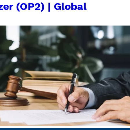
zer (OP2) | Global