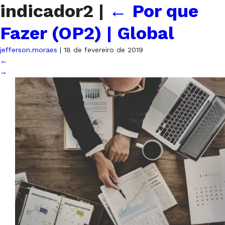
indicador2
|
←
Por que
Fazer (OP2) | Global
jefferson.moraes
|
18 de fevereiro de 2019
←
→