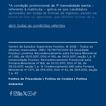
*A condição promocional de 1ª mensalidade isenta –
referente à matrícula – aplica-se aos candidatos
aprovados em todas as formas de ingresso, exceto na
prova on-line ou agendada, que ofertam bolsas de até
50% de desconto, ambos ingressantes no semestre
vigente, que ainda não tenham efetivado e/ou não
abrir todas as condições vigentes
tenham cancelado ou trancado sua matrícula em uma
das Instituições da Cruzeiro do Sul Educacional, no
período de um ano. Tais condições não se aplicam
aos cursos de Medicina, e também para matriculados
via FIES, Prouni e outros programas governamentais, e
Centro de Estudos Superiores Positivo. © 2026 - Todos os
não se acumula com nenhuma outra campanha
direitos reservados. CNPJ: 78.791.712/0001-63 Faculdade
ofertada pela Instituição.
Positivo Londrina: Recredenciamento pela Portaria Ministerial
nº 1.285, de 05.10.2017, DOU nº 193, de 06.10.2017, seção 1, p. 11
Universidade Positivo: Recredenciamento Presencial ​pela
Portaria Ministerial nº 169, de 03.02.2017, DOU nº 26, de
06.02.2017, seção 1, p. 15 Credenciamento EAD pela Portaria
Ministerial nº 1.071, de 01.11.2013, DOU nº 43, de 04.11.2013, seção
1, p. 43
Política de Privacidade
Política de Cookies
Política
Ambiental