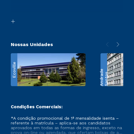
Canais de Atendimento
Segunda Graduação
Acessibilidade
Transferência
Biblioteca
Retorne ao Curso
Nossas Unidades
Ecoville
e
S
a
n
t
o
s
A
n
d
r
a
d
Condições Comerciais:
*A condição promocional de 1ª mensalidade isenta –
referente à matrícula – aplica-se aos candidatos
aprovados em todas as formas de ingresso, exceto na
prova on-line ou agendada, que ofertam bolsas de até