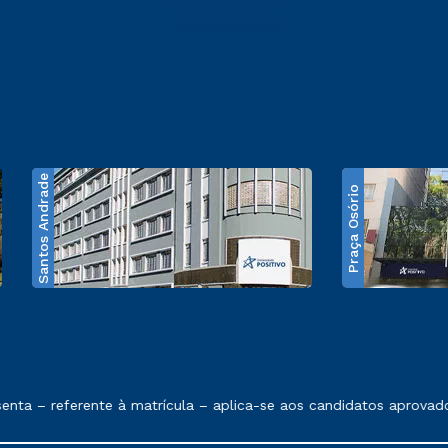
Santos Andrade
Praça Osório
e exposto no contrato de prestação de serviços
ta – referente à matrícula – aplica-se aos candidatos aprovado