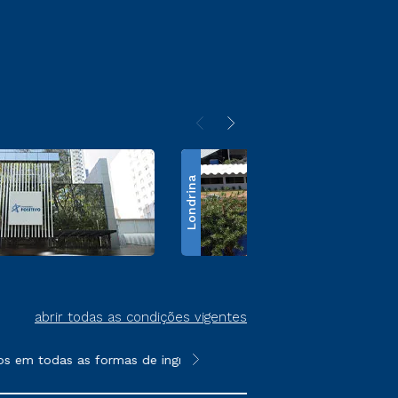
Londrina
abrir todas as condições vigentes
s em todas as formas de ingresso, exceto na prova on-line ou a
**Semipresencial é um formato do E