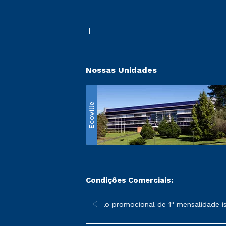
Nossas Unidades
Ecoville
Condições Comerciais:
 poderão sofrer alterações nos períodos de rematrícula conform
*A condição promocional de 1ª mensalidade isen