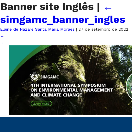
Banner site Inglês
|
←
simgamc_banner_ingles
Elaine de Nazare Santa Maria Moraes
|
27 de setembro de 2022
←
→