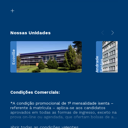
Transferência
Biblioteca
Retorne ao Curso
Nossas Unidades
Ecoville
e
S
a
n
t
o
s
A
n
d
r
a
d
Condições Comerciais:
*A condição promocional de 1ª mensalidade isenta –
referente à matrícula – aplica-se aos candidatos
aprovados em todas as formas de ingresso, exceto na
prova on-line ou agendada, que ofertam bolsas de até
50% de desconto, ambos ingressantes no semestre
vigente, que ainda não tenham efetivado e/ou não
abrir todas as condições vigentes