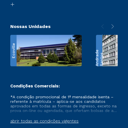
Biblioteca
Retorne ao Curso
Nossas Unidades
Ecoville
e
S
a
n
t
o
s
A
n
d
r
a
d
Condições Comerciais:
*A condição promocional de 1ª mensalidade isenta –
referente à matrícula – aplica-se aos candidatos
aprovados em todas as formas de ingresso, exceto na
prova on-line ou agendada, que ofertam bolsas de até
50% de desconto, ambos ingressantes no semestre
vigente, que ainda não tenham efetivado e/ou não
abrir todas as condições vigentes
tenham cancelado ou trancado sua matrícula em uma