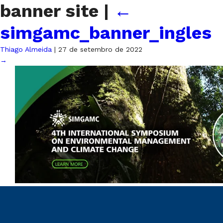
banner site
|
←
simgamc_banner_ingles
Thiago Almeida
|
27 de setembro de 2022
→