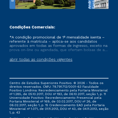
e
S
a
n
t
o
s
A
n
d
r
a
d
Condições Comerciais:
*A condição promocional de 1ª mensalidade isenta –
referente à matrícula – aplica-se aos candidatos
aprovados em todas as formas de ingresso, exceto na
prova on-line ou agendada, que ofertam bolsas de até
50% de desconto, ambos ingressantes no semestre
vigente, que ainda não tenham efetivado e/ou não
abrir todas as condições vigentes
tenham cancelado ou trancado sua matrícula em uma
das Instituições da Cruzeiro do Sul Educacional, no
período de um ano. Tais condições não se aplicam
aos cursos de Medicina, e também para matriculados
via FIES, Prouni e outros programas governamentais, e
Centro de Estudos Superiores Positivo. © 2026 - Todos os
não se acumula com nenhuma outra campanha
direitos reservados. CNPJ: 78.791.712/0001-63 Faculdade
ofertada pela Instituição.
Positivo Londrina: Recredenciamento pela Portaria Ministerial
nº 1.285, de 05.10.2017, DOU nº 193, de 06.10.2017, seção 1, p. 11
Universidade Positivo: Recredenciamento Presencial ​pela
Portaria Ministerial nº 169, de 03.02.2017, DOU nº 26, de
06.02.2017, seção 1, p. 15 Credenciamento EAD pela Portaria
Ministerial nº 1.071, de 01.11.2013, DOU nº 43, de 04.11.2013, seção
1, p. 43