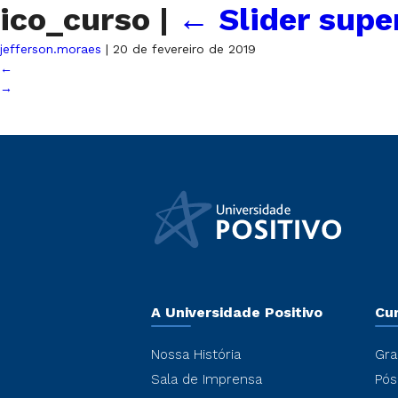
ico_curso
|
←
Slider super
jefferson.moraes
|
20 de fevereiro de 2019
←
→
A Universidade Positivo
Cu
Nossa História
Gra
Sala de Imprensa
Pós