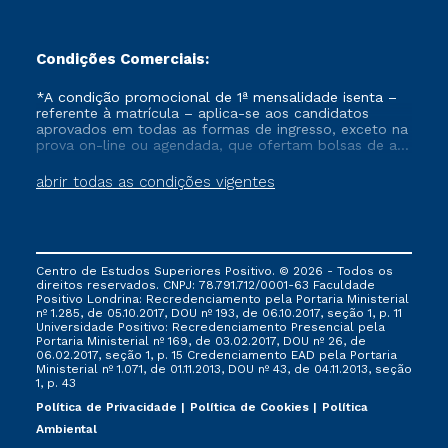
Condições Comerciais:
*A condição promocional de 1ª mensalidade isenta –
referente à matrícula – aplica-se aos candidatos
aprovados em todas as formas de ingresso, exceto na
prova on-line ou agendada, que ofertam bolsas de até
50% de desconto, ambos ingressantes no semestre
vigente, que ainda não tenham efetivado e/ou não
abrir todas as condições vigentes
tenham cancelado ou trancado sua matrícula em uma
das Instituições da Cruzeiro do Sul Educacional, no
período de um ano. Tais condições não se aplicam
aos cursos de Medicina, e também para matriculados
via FIES, Prouni e outros programas governamentais, e
Centro de Estudos Superiores Positivo. © 2026 - Todos os
não se acumula com nenhuma outra campanha
direitos reservados. CNPJ: 78.791.712/0001-63 Faculdade
ofertada pela Instituição.
Positivo Londrina: Recredenciamento pela Portaria Ministerial
nº 1.285, de 05.10.2017, DOU nº 193, de 06.10.2017, seção 1, p. 11
Universidade Positivo: Recredenciamento Presencial ​pela
Portaria Ministerial nº 169, de 03.02.2017, DOU nº 26, de
06.02.2017, seção 1, p. 15 Credenciamento EAD pela Portaria
Ministerial nº 1.071, de 01.11.2013, DOU nº 43, de 04.11.2013, seção
1, p. 43
Política de Privacidade
Política de Cookies
Política
Ambiental