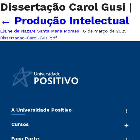
Dissertação Carol Gusi
|
←
Produção Intelectual
Elaine de Nazare Santa Maria Moraes
|
6 de março de 2025
Dissertacao-Carol-Gusi.pdf
A Universidade Positivo
Nossa História
Cursos
Sala de Imprensa
Graduação
Atos Normativos
Faça Parte