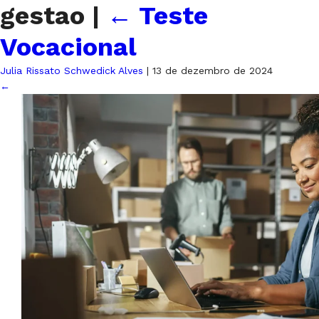
gestao
|
←
Teste
Vocacional
Julia Rissato Schwedick Alves
|
13 de dezembro de 2024
←