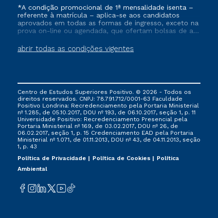
*A condição promocional de 1ª mensalidade isenta –
referente à matrícula – aplica-se aos candidatos
aprovados em todas as formas de ingresso, exceto na
prova on-line ou agendada, que ofertam bolsas de até
50% de desconto, ambos ingressantes no semestre
vigente, que ainda não tenham efetivado e/ou não
abrir todas as condições vigentes
tenham cancelado ou trancado sua matrícula em uma
das Instituições da Cruzeiro do Sul Educacional, no
período de um ano. Tais condições não se aplicam
aos cursos de Medicina, e também para matriculados
via FIES, Prouni e outros programas governamentais, e
Centro de Estudos Superiores Positivo. © 2026 - Todos os
não se acumula com nenhuma outra campanha
direitos reservados. CNPJ: 78.791.712/0001-63 Faculdade
ofertada pela Instituição.
Positivo Londrina: Recredenciamento pela Portaria Ministerial
nº 1.285, de 05.10.2017, DOU nº 193, de 06.10.2017, seção 1, p. 11
Universidade Positivo: Recredenciamento Presencial ​pela
Portaria Ministerial nº 169, de 03.02.2017, DOU nº 26, de
06.02.2017, seção 1, p. 15 Credenciamento EAD pela Portaria
Ministerial nº 1.071, de 01.11.2013, DOU nº 43, de 04.11.2013, seção
1, p. 43
Política de Privacidade
Política de Cookies
Política
Ambiental