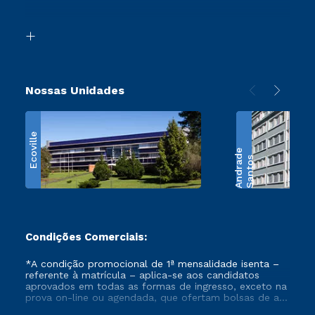
Acessibilidade
Transferência
Biblioteca
Retorne ao Curso
Nossas Unidades
Ecoville
e
S
a
n
t
o
s
A
n
d
r
a
d
Condições Comerciais:
*A condição promocional de 1ª mensalidade isenta –
referente à matrícula – aplica-se aos candidatos
aprovados em todas as formas de ingresso, exceto na
prova on-line ou agendada, que ofertam bolsas de até
50% de desconto, ambos ingressantes no semestre