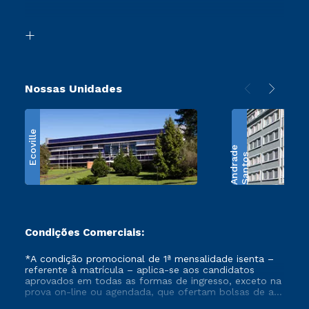
Acessibilidade
Transferência
Biblioteca
Retorne ao Curso
Nossas Unidades
Ecoville
e
S
a
n
t
o
s
A
n
d
r
a
d
Condições Comerciais:
*A condição promocional de 1ª mensalidade isenta –
referente à matrícula – aplica-se aos candidatos
aprovados em todas as formas de ingresso, exceto na
prova on-line ou agendada, que ofertam bolsas de até
50% de desconto, ambos ingressantes no semestre