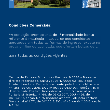
e
S
a
n
t
o
s
A
n
d
r
a
d
Condições Comerciais:
*A condição promocional de 1ª mensalidade isenta –
referente à matrícula – aplica-se aos candidatos
aprovados em todas as formas de ingresso, exceto na
prova on-line ou agendada, que ofertam bolsas de até
50% de desconto, ambos ingressantes no semestre
vigente, que ainda não tenham efetivado e/ou não
abrir todas as condições vigentes
tenham cancelado ou trancado sua matrícula em uma
das Instituições da Cruzeiro do Sul Educacional, no
período de um ano. Tais condições não se aplicam
aos cursos de Medicina, e também para matriculados
via FIES, Prouni e outros programas governamentais, e
Centro de Estudos Superiores Positivo. © 2026 - Todos os
não se acumula com nenhuma outra campanha
direitos reservados. CNPJ: 78.791.712/0001-63 Faculdade
ofertada pela Instituição.
Positivo Londrina: Recredenciamento pela Portaria Ministerial
nº 1.285, de 05.10.2017, DOU nº 193, de 06.10.2017, seção 1, p. 11
Universidade Positivo: Recredenciamento Presencial ​pela
Portaria Ministerial nº 169, de 03.02.2017, DOU nº 26, de
06.02.2017, seção 1, p. 15 Credenciamento EAD pela Portaria
Ministerial nº 1.071, de 01.11.2013, DOU nº 43, de 04.11.2013, seção
1, p. 43