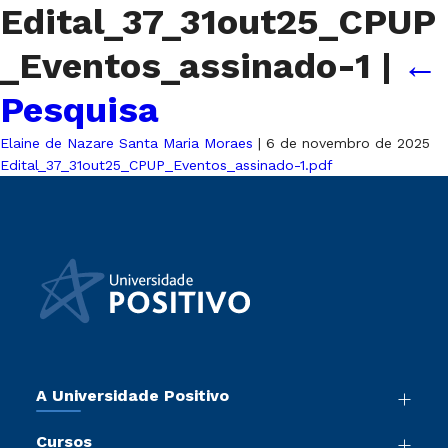
Edital_37_31out25_CPUP
_Eventos_assinado-1
|
←
Pesquisa
Elaine de Nazare Santa Maria Moraes
|
6 de novembro de 2025
Edital_37_31out25_CPUP_Eventos_assinado-1.pdf
A Universidade Positivo
Nossa História
Cursos