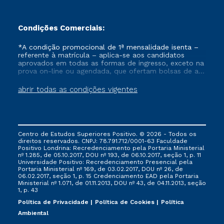
Condições Comerciais:
*A condição promocional de 1ª mensalidade isenta –
referente à matrícula – aplica-se aos candidatos
aprovados em todas as formas de ingresso, exceto na
prova on-line ou agendada, que ofertam bolsas de até
50% de desconto, ambos ingressantes no semestre
vigente, que ainda não tenham efetivado e/ou não
abrir todas as condições vigentes
tenham cancelado ou trancado sua matrícula em uma
das Instituições da Cruzeiro do Sul Educacional, no
período de um ano. Tais condições não se aplicam
aos cursos de Medicina, e também para matriculados
via FIES, Prouni e outros programas governamentais, e
Centro de Estudos Superiores Positivo. © 2026 - Todos os
não se acumula com nenhuma outra campanha
direitos reservados. CNPJ: 78.791.712/0001-63 Faculdade
ofertada pela Instituição.
Positivo Londrina: Recredenciamento pela Portaria Ministerial
nº 1.285, de 05.10.2017, DOU nº 193, de 06.10.2017, seção 1, p. 11
Universidade Positivo: Recredenciamento Presencial ​pela
Portaria Ministerial nº 169, de 03.02.2017, DOU nº 26, de
06.02.2017, seção 1, p. 15 Credenciamento EAD pela Portaria
Ministerial nº 1.071, de 01.11.2013, DOU nº 43, de 04.11.2013, seção
1, p. 43
Política de Privacidade
Política de Cookies
Política
Ambiental