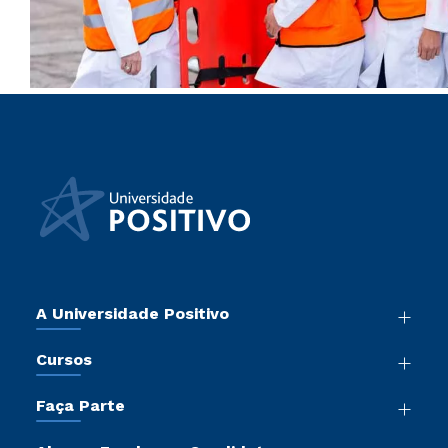
A Universidade Positivo
Nossa História
Cursos
Sala de Imprensa
Graduação
Atos Normativos
Faça Parte
Pós-Graduação
Trabalhe Conosco
Vestibular Mérito
Cursos de Medicina