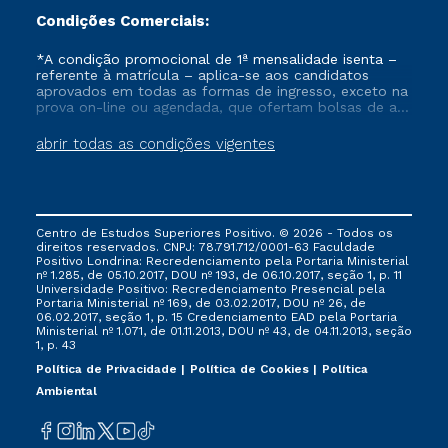
Condições Comerciais:
*A condição promocional de 1ª mensalidade isenta –
referente à matrícula – aplica-se aos candidatos
aprovados em todas as formas de ingresso, exceto na
prova on-line ou agendada, que ofertam bolsas de até
50% de desconto, ambos ingressantes no semestre
vigente, que ainda não tenham efetivado e/ou não
abrir todas as condições vigentes
tenham cancelado ou trancado sua matrícula em uma
das Instituições da Cruzeiro do Sul Educacional, no
período de um ano. Tais condições não se aplicam
aos cursos de Medicina, e também para matriculados
via FIES, Prouni e outros programas governamentais, e
Centro de Estudos Superiores Positivo. © 2026 - Todos os
não se acumula com nenhuma outra campanha
direitos reservados. CNPJ: 78.791.712/0001-63 Faculdade
ofertada pela Instituição.
Positivo Londrina: Recredenciamento pela Portaria Ministerial
nº 1.285, de 05.10.2017, DOU nº 193, de 06.10.2017, seção 1, p. 11
Universidade Positivo: Recredenciamento Presencial ​pela
Portaria Ministerial nº 169, de 03.02.2017, DOU nº 26, de
06.02.2017, seção 1, p. 15 Credenciamento EAD pela Portaria
Ministerial nº 1.071, de 01.11.2013, DOU nº 43, de 04.11.2013, seção
1, p. 43
Política de Privacidade
Política de Cookies
Política
Ambiental