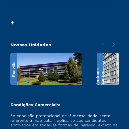
Canais de Atendimento
Segunda Graduação
Acessibilidade
Transferência
Biblioteca
Retorne ao Curso
Nossas Unidades
Ecoville
e
S
a
n
t
o
s
A
n
d
r
a
d
Condições Comerciais:
*A condição promocional de 1ª mensalidade isenta –
referente à matrícula – aplica-se aos candidatos
aprovados em todas as formas de ingresso, exceto na