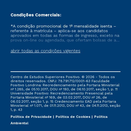
Condições Comerciais:
*A condição promocional de 1ª mensalidade isenta –
referente à matrícula – aplica-se aos candidatos
aprovados em todas as formas de ingresso, exceto na
prova on-line ou agendada, que ofertam bolsas de até
50% de desconto, ambos ingressantes no semestre
vigente, que ainda não tenham efetivado e/ou não
abrir todas as condições vigentes
tenham cancelado ou trancado sua matrícula em uma
das Instituições da Cruzeiro do Sul Educacional, no
período de um ano. Tais condições não se aplicam
aos cursos de Medicina, e também para matriculados
via FIES, Prouni e outros programas governamentais, e
Centro de Estudos Superiores Positivo. © 2026 - Todos os
não se acumula com nenhuma outra campanha
direitos reservados. CNPJ: 78.791.712/0001-63 Faculdade
ofertada pela Instituição.
Positivo Londrina: Recredenciamento pela Portaria Ministerial
nº 1.285, de 05.10.2017, DOU nº 193, de 06.10.2017, seção 1, p. 11
Universidade Positivo: Recredenciamento Presencial ​pela
Portaria Ministerial nº 169, de 03.02.2017, DOU nº 26, de
06.02.2017, seção 1, p. 15 Credenciamento EAD pela Portaria
Ministerial nº 1.071, de 01.11.2013, DOU nº 43, de 04.11.2013, seção
1, p. 43
Política de Privacidade
Política de Cookies
Política
Ambiental