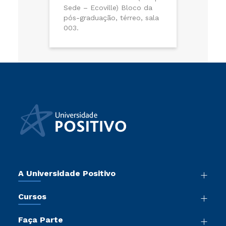
Sede – Ecoville) Bloco da
pós-graduação, térreo, sala
003.
A Universidade Positivo
Nossa História
Cursos
Sala de Imprensa
Graduação
Atos Normativos
Faça Parte
Pós-Graduação