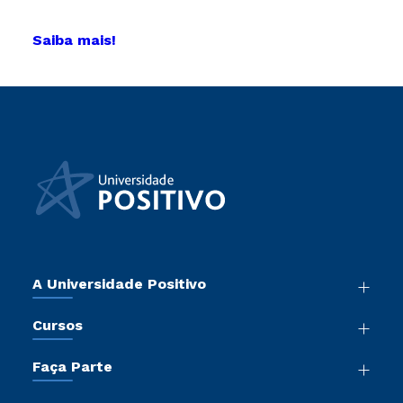
Saiba mais!
A Universidade Positivo
Nossa História
Cursos
Sala de Imprensa
Graduação
Atos Normativos
Faça Parte
Pós-Graduação
Trabalhe Conosco
Vestibular Mérito
Cursos de Medicina