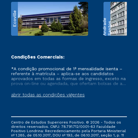
Ecoville
e
S
a
n
t
o
s
A
n
d
r
a
d
Condições Comerciais:
*A condição promocional de 1ª mensalidade isenta –
referente à matrícula – aplica-se aos candidatos
aprovados em todas as formas de ingresso, exceto na
prova on-line ou agendada, que ofertam bolsas de até
50% de desconto, ambos ingressantes no semestre
vigente, que ainda não tenham efetivado e/ou não
abrir todas as condições vigentes
tenham cancelado ou trancado sua matrícula em uma
das Instituições da Cruzeiro do Sul Educacional, no
período de um ano. Tais condições não se aplicam
aos cursos de Medicina, e também para matriculados
via FIES, Prouni e outros programas governamentais, e
Centro de Estudos Superiores Positivo. © 2026 - Todos os
não se acumula com nenhuma outra campanha
direitos reservados. CNPJ: 78.791.712/0001-63 Faculdade
ofertada pela Instituição.
Positivo Londrina: Recredenciamento pela Portaria Ministerial
nº 1.285, de 05.10.2017, DOU nº 193, de 06.10.2017, seção 1, p. 11