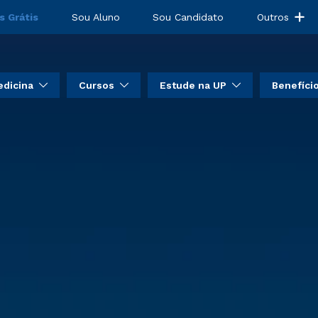
s Grátis
Sou Aluno
Sou Candidato
Outros
dicina
Cursos
Estude na UP
Benefíci