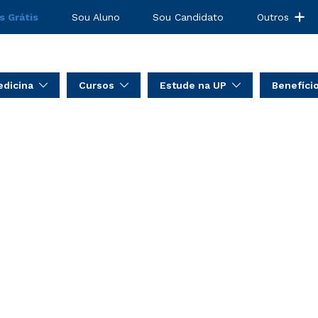
s Grátis
Sou Aluno
Sou Candidato
Outros
dicina
Cursos
Estude na UP
Benefíci